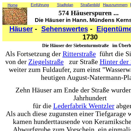
Einführung
Stadtplan
Straßenbild
Hausnummern
Home
574 Häuserspuren ...
Die Häuser in Hann. Mündens Kerns
Häuser
-
Sehenswertes
-
Eigentüm
1730
Die Häuser der Siebenturmstraße im Überb
Als Fortsetzung der
Ritterstraße
führt die S
von der
Ziegelstraße
zur Straße
Hinter der
weiter zum Fuldaufer, zum einst "Wasserw
heutigen August-Natermann-Pla
Zehn Häuser am Ende der Straße wurden
Jahrhundert
für die
Lederfabrik Wentzler
abger
Als auch diese zugunsten einer Tiefgarage 
kamen hunderttausende von Keramikscher
Abwurfgrube zum Vorschein, ein einmali