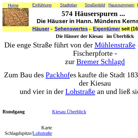
Einführung
Stadtplan
Straßenbild
Hausnummern
Home
574 Häuserspuren ...
Die Häuser in Hann. Mündens Kerns
Häuser
-
Sehenswertes
-
Eigentümer
seit (1
Die Häuser der Kiesau im Überblick
Die enge Straße führt von der
Mühlenstraße
Fischerpforte -
zur
Bremer Schlagd
Zum Bau des
Packhof
es kaufte die Stadt 18
der Kiesau
und vier in der
Lohstraße
an und ließ si
Rundgang
Kiesau Überblick
Karte
Schlagdspitze/
Lohstraße