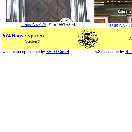
Haus Nr. 478
Foto 1993 AStM
Haus Nr. 47
574 Häuserspuren ...
©
Version 3
web-space sponsored by
BEFO GmbH
w3-realisation by
H. 