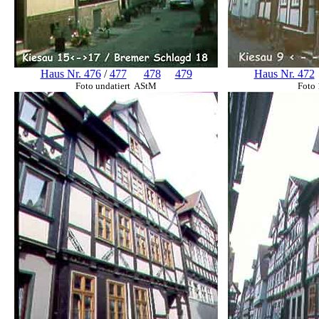
Haus Nr. 476
/
477
478
479
Haus Nr. 472
Foto undatiert AStM
Foto