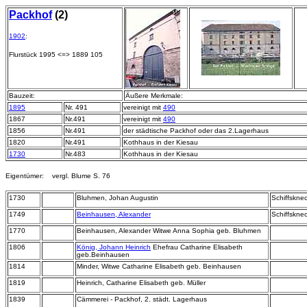
Packhof
(2)
1902
:
Flurstück 1995 <=> 1889 105
Bauzeit:
Äußere Merkmale:
1895
Nr. 491
vereinigt mit
490
1867
Nr.491
vereinigt mit
490
1856
Nr.491
der städtische Packhof oder das 2.Lagerhaus
1820
Nr.491
Kothhaus in der Kiesau
1730
Nr.483
Kothhaus in der Kiesau
Eigentümer: vergl. Blume S. 76
1730
Bluhmen, Johan Augustin
Schiffskne
1749
Beinhausen, Alexander
Schiffskne
1770
Beinhausen, Alexander Witwe Anna Sophia geb. Bluhmen
1806
König, Johann Heinrich
Ehefrau Catharine Elisabeth
geb.Beinhausen
1814
Minder, Witwe Catharine Elisabeth geb. Beinhausen
1819
Heinrich, Catharine Elisabeth geb. Müller
1839
Cämmerei - Packhof, 2. städt. Lagerhaus