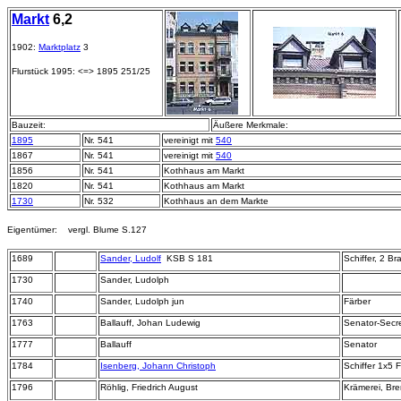
Markt
6,2
1902:
Marktplatz
3
Flurstück 1995: <=> 1895 251/25
Bauzeit:
Äußere Merkmale:
1895
Nr. 541
vereinigt mit
540
1867
Nr. 541
vereinigt mit
540
1856
Nr. 541
Kothhaus am Markt
1820
Nr. 541
Kothhaus am Markt
1730
Nr. 532
Kothhaus an dem Markte
Eigentümer: vergl. Blume S.127
1689
Sander, Ludolf
KSB S 181
Schiffer, 2 B
1730
Sander, Ludolph
1740
Sander, Ludolph jun
Färber
1763
Ballauff, Johan Ludewig
Senator-Secre
1777
Ballauff
Senator
1784
Isenberg, Johann Christoph
Schiffer 1x5 
1796
Röhlig, Friedrich August
Krämerei, Bre