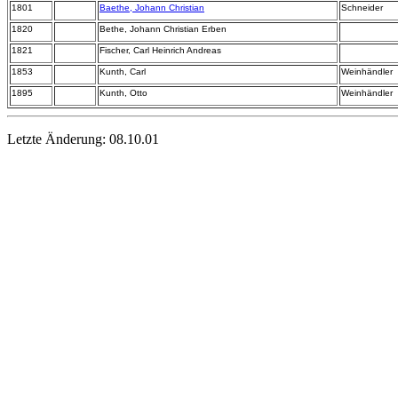
1801
Baethe, Johann Christian
Schneider
1820
Bethe, Johann Christian Erben
1821
Fischer, Carl Heinrich Andreas
1853
Kunth, Carl
Weinhändler
1895
Kunth, Otto
Weinhändler
Letzte Änderung:
08.10.01