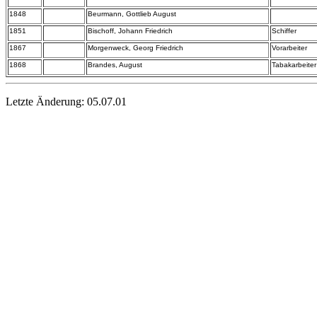
1848
Beurmann, Gottlieb August
1851
Bischoff, Johann Friedrich
Schiffer
1867
Morgenweck, Georg Friedrich
Vorarbeiter
1868
Brandes, August
Tabakarbeiter
Letzte Änderung:
05.07.01