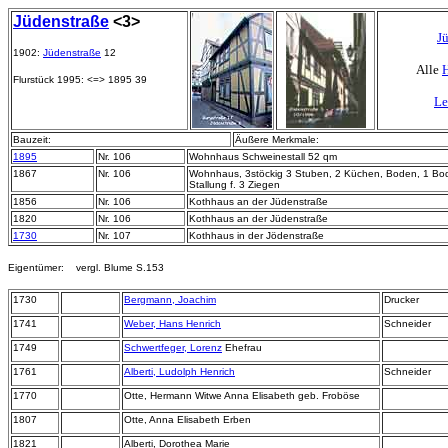
Jüdenstraße
<3>
J
1902:
Jüdenstraße
12
Alle
H
Flurstück 1995: <=> 1895 39
Le
Bauzeit:
Äußere Merkmale:
1895
Nr. 106
Wohnhaus Schweinestall 52 qm
1867
Nr. 106
Wohnhaus, 3stöckig 3 Stuben, 2 Küchen, Boden, 1 B
Stallung f. 3 Ziegen
1856
Nr. 106
Kothhaus an der Jüdenstraße
1820
Nr. 106
Kothhaus an der Jüdenstraße
1730
Nr. 107
Kothhaus in der Jödenstraße
Eigentümer: vergl. Blume S.153
1730
Bergmann, Joachim
Drucker
1741
Weber, Hans Henrich
Schneider
1749
Schwertfeger, Lorenz
Ehefrau
1761
Alberti, Ludolph Henrich
Schneider
1770
Otte, Hermann Witwe Anna Elisabeth geb. Froböse
1807
Otte, Anna Elisabeth Erben
1821
Alberti, Dorothea Marie