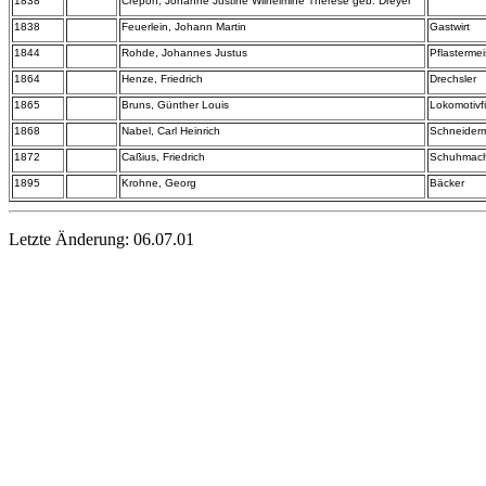
1838
Crepon, Johanne Justine Wilhelmine Therese geb. Dreyer
1838
Feuerlein, Johann Martin
Gastwirt
1844
Rohde, Johannes Justus
Pflastermei
1864
Henze, Friedrich
Drechsler
1865
Bruns, Günther Louis
Lokomotivf
1868
Nabel, Carl Heinrich
Schneiderm
1872
Caßius, Friedrich
Schuhmac
1895
Krohne, Georg
Bäcker
Letzte Änderung:
06.07.01