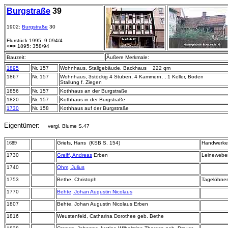
Burgstraße
39
1902:
Burgstraße
30
Flurstück 1995: 9:094/4
<
=>
1895: 358/94
Bauzeit:
Äußere Merkmale:
1895
Nr. 157
Wohnhaus, Stallgebäude, Backhaus 222 qm
1867
Nr. 157
Wohnhaus, 3stöckig 4 Stuben, 4 Kammern, , 1 Keller, Boden
Stallung f. Ziegen
1856
Nr. 157
Kothhaus an der Burgstraße
1820
Nr. 157
Kothhaus in der Burgstraße
1730
Nr. 158
Kothhaus auf der Burgstraße
Eigentümer:
vergl. Blume S.47
1689
Griefs, Hans (KSB S. 154)
Handwerke
1730
Greiff, Andreas
Erben
Leinewebe
1740
Ohm, Julius
1753
Bethe, Christoph
Tagelöhner
1770
Behte, Johan Augustin Nicolaus
1807
Behte, Johan Augustin Nicolaus Erben
1816
Weustenfeld, Catharina Dorothee geb. Bethe